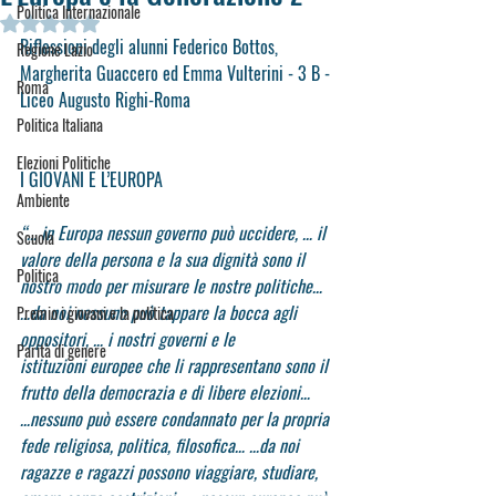
Politica Internazionale
Valutazione NaN stelle su 5.
Riflessioni degli alunni 
Federico Bottos, 
Regione Lazio
Margherita Guaccero ed Emma Vulterini 
- 3 B -
Roma
Liceo Augusto Righi-Roma
Politica Italiana
Elezioni Politiche
I GIOVANI E L’EUROPA
Ambiente
“… in Europa nessun governo può uccidere, … il 
Scuola
valore della persona e la sua dignità sono il 
Politica
nostro modo per misurare le nostre politiche… 
…da noi nessuno può tappare la bocca agli 
Premio i giovani e la politica
oppositori, … i nostri governi e le
Parità di genere
istituzioni europee che li rappresentano sono il 
frutto della democrazia e di libere elezioni…
…nessuno può essere condannato per la propria 
fede religiosa, politica, filosofica… …da noi 
ragazze e ragazzi possono viaggiare, studiare, 