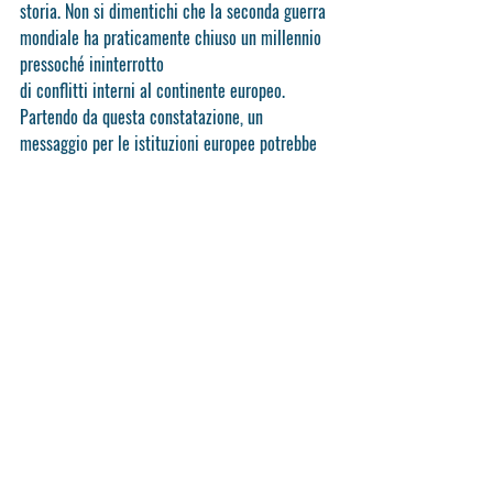
storia. Non si dimentichi che la seconda guerra 
mondiale ha praticamente chiuso un millennio 
pressoché ininterrotto
di conflitti interni al continente europeo.
Partendo da questa constatazione, un 
messaggio per le istituzioni europee potrebbe 
essere di fare maggiore ricorso agli strumenti 
di comunicazione più utilizzati dai giovani per 
sviluppare quella consapevolezza di far parte 
di una comunità che si è costruita sul dolore di 
una generazione e per il bene di quelle 
successive.
D’altro canto, noi giovani abbiamo il dovere di 
maturare un senso di appartenenza a quella 
collettività e di ricordare a noi stessi che la 
maggior parte della popolazione mondiale vive 
in contesti nei quali tali diritti e valori non 
sono riconosciuti.
Così facendo, sarà meno probabile che trovino 