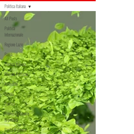
Politica Italiana
All Posts
Politica
Internazionale
Regione Lazio
Roma
Politica Italiana
Elezioni Politiche
Ambiente
Scuola
Politica
Premio i giovani e
la politica
Parità di genere