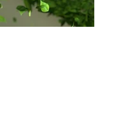
7 mar 2023
Tempo di lettura: 1 min
Politica Italiana
Transizione Ecologia: a che